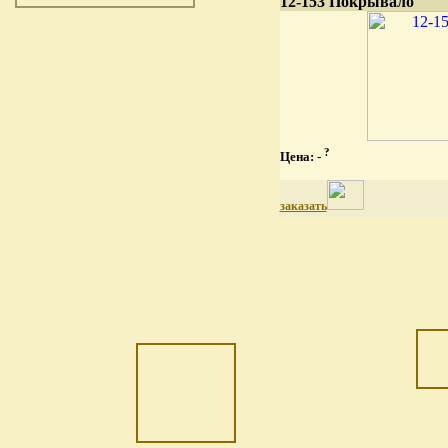
12-153 Покрывало
?
Цена:
-
заказать