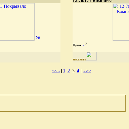
12-76/171 Комплект
?
Цена:
-
заказать
<< -
|
1
2
3
4
|
- >>