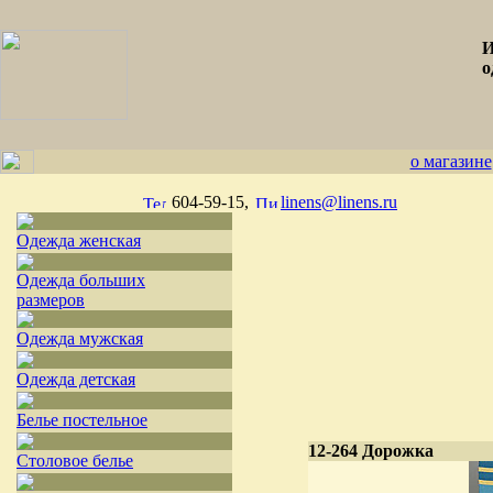
И
о
о магазине
604-59-15,
linens@linens.ru
Одежда женская
Одежда больших
размеров
Одежда мужская
Одежда детская
Белье постельное
12-264 Дорожка
Столовое белье