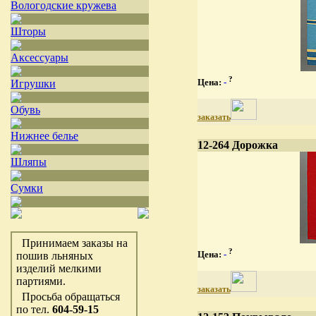
Вологодские кружева
Шторы
Аксессуары
?
Цена:
-
Игрушки
Обувь
заказать
Нижнее белье
12-264 Дорожка
Шляпы
Сумки
Принимаем заказы на
?
Цена:
-
пошив льняных
изделий мелкими
партиями.
заказать
Просьба обращаться
по тел.
604-59-15