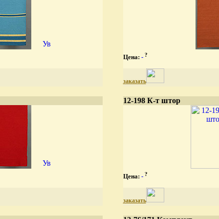
?
Цена:
-
заказать
12-198 К-т штор
?
Цена:
-
заказать