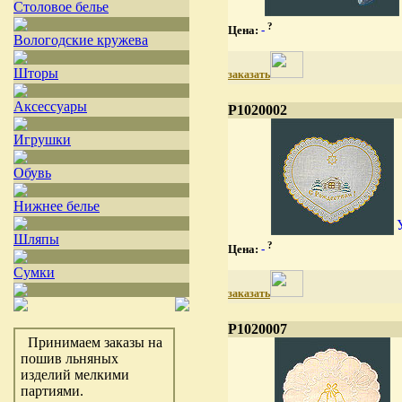
Столовое белье
?
Цена:
-
Вологодские кружева
Шторы
заказать
Аксессуары
P1020002
Игрушки
Обувь
Нижнее белье
Шляпы
?
Цена:
-
Сумки
заказать
P1020007
Принимаем заказы на
пошив льняных
изделий мелкими
партиями.